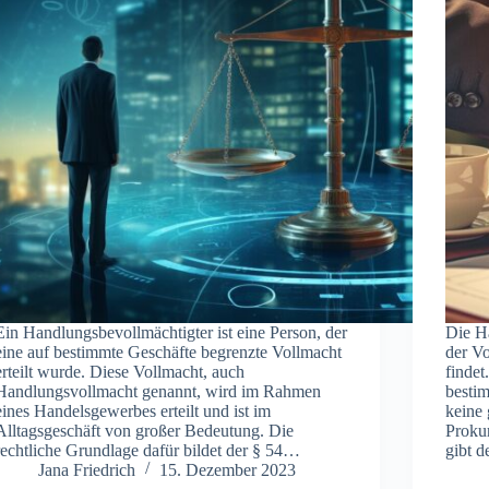
Ein Handlungsbevollmächtigter ist eine Person, der
Die Ha
eine auf bestimmte Geschäfte begrenzte Vollmacht
der V
erteilt wurde. Diese Vollmacht, auch
findet
Handlungsvollmacht genannt, wird im Rahmen
besti
eines Handelsgewerbes erteilt und ist im
keine 
Alltagsgeschäft von großer Bedeutung. Die
Prokur
rechtliche Grundlage dafür bildet der § 54…
gibt 
Jana Friedrich
15. Dezember 2023