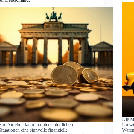
für Deutschland.
Die M
Ein Darlehen kann in unterschiedlichen
Umsatz
Situationen eine sinnvolle finanzielle
Waren