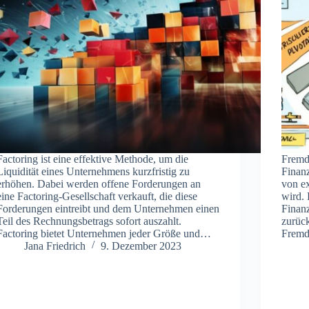
Factoring ist eine effektive Methode, um die
Fremdk
Liquidität eines Unternehmens kurzfristig zu
Finan
erhöhen. Dabei werden offene Forderungen an
von ex
eine Factoring-Gesellschaft verkauft, die diese
wird. 
Forderungen eintreibt und dem Unternehmen einen
Finanz
Teil des Rechnungsbetrags sofort auszahlt.
zurüc
Factoring bietet Unternehmen jeder Größe und…
Fremd
Jana Friedrich
9. Dezember 2023