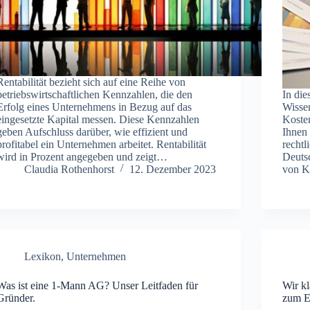
Rentabilität bezieht sich auf eine Reihe von
betriebswirtschaftlichen Kennzahlen, die den
In die
Erfolg eines Unternehmens in Bezug auf das
Wisse
eingesetzte Kapital messen. Diese Kennzahlen
Koste
geben Aufschluss darüber, wie effizient und
Ihnen
profitabel ein Unternehmen arbeitet. Rentabilität
rechtl
wird in Prozent angegeben und zeigt…
Deutsc
Claudia Rothenhorst
12. Dezember 2023
von K
Lexikon
,
Unternehmen
Was ist eine 1-Mann AG? Unser Leitfaden für
Wir kl
Gründer.
zum E