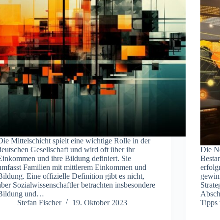
Die Mittelschicht spielt eine wichtige Rolle in der
deutschen Gesellschaft und wird oft über ihr
Die N
Einkommen und ihre Bildung definiert. Sie
Bestan
umfasst Familien mit mittlerem Einkommen und
erfol
Bildung. Eine offizielle Definition gibt es nicht,
gewin
aber Sozialwissenschaftler betrachten insbesondere
Strat
Bildung und…
Abschn
Stefan Fischer
19. Oktober 2023
Tipps