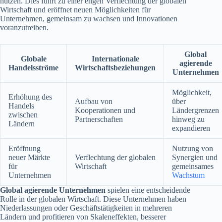
nutzen. Dies führt zu einer engen Verflechtung der globalen
Wirtschaft und eröffnet neuen Möglichkeiten für
Unternehmen, gemeinsam zu wachsen und Innovationen
voranzutreiben.
Global
Globale
Internationale
agierende
Handelsströme
Wirtschaftsbeziehungen
Unternehmen
Möglichkeit,
Erhöhung des
Aufbau von
über
Handels
Kooperationen und
Ländergrenzen
zwischen
Partnerschaften
hinweg zu
Ländern
expandieren
Eröffnung
Nutzung von
neuer Märkte
Verflechtung der globalen
Synergien und
für
Wirtschaft
gemeinsames
Unternehmen
Wachstum
Global agierende Unternehmen
spielen eine entscheidende
Rolle in der globalen Wirtschaft. Diese Unternehmen haben
Niederlassungen oder Geschäftstätigkeiten in mehreren
Ländern und profitieren von Skaleneffekten, besserer