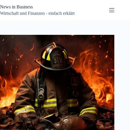
Zum
News in Business
Inhalt
springen
Wirtschaft und Finanzen - einfach erklärt