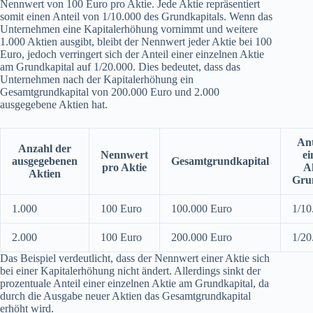
Nennwert von 100 Euro pro Aktie. Jede Aktie repräsentiert
somit einen Anteil von 1/10.000 des Grundkapitals. Wenn das
Unternehmen eine Kapitalerhöhung vornimmt und weitere
1.000 Aktien ausgibt, bleibt der Nennwert jeder Aktie bei 100
Euro, jedoch verringert sich der Anteil einer einzelnen Aktie
am Grundkapital auf 1/20.000. Dies bedeutet, dass das
Unternehmen nach der Kapitalerhöhung ein
Gesamtgrundkapital von 200.000 Euro und 2.000
ausgegebene Aktien hat.
Ant
Anzahl der
Nennwert
ei
ausgegebenen
Gesamtgrundkapital
pro Aktie
A
Aktien
Gru
1.000
100 Euro
100.000 Euro
1/10
2.000
100 Euro
200.000 Euro
1/20
Das Beispiel verdeutlicht, dass der Nennwert einer Aktie sich
bei einer Kapitalerhöhung nicht ändert. Allerdings sinkt der
prozentuale Anteil einer einzelnen Aktie am Grundkapital, da
durch die Ausgabe neuer Aktien das Gesamtgrundkapital
erhöht wird.