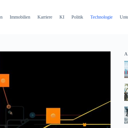
en
Immobilien
Karriere
KI
Politik
Technologie
Unt
Ak