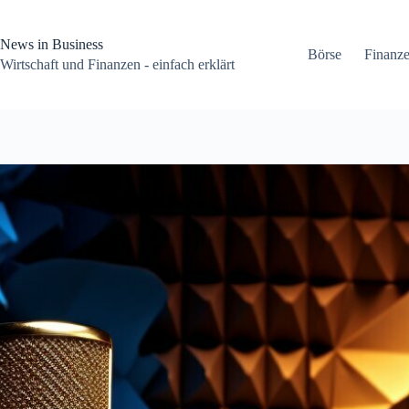
Zum
Inhalt
springen
News in Business
Börse
Finanz
Wirtschaft und Finanzen - einfach erklärt