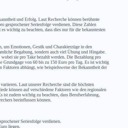
ekanntheit und Erfolg. Laut Recherche können berühmte
o gesprochener Serienfolge verdienen. Diese Zahlen
st es wichtig zu beachten, dass dies nur für die bekanntesten
en, um Emotionen, Gestik und Charakterzüge in den
stimmliche Begabung, sondern auch viel Übung und Hingabe.
g, wobei sie pro Take bezahlt werden. Die Bezahlung pro
ne Grundgage von 60 bis zu 150 Euro pro Tag. Es ist wichtig
 Faktoren abhängt, wie beispielsweise der Bekanntheit der
ariieren. Laut unserer Recherche sind die höchsten
iede können auf verschiedene Faktoren wie den regionalen
s ist zudem wichtig zu beachten, dass Berufserfahrung,
rechers beeinflussen können.
prochener Serienfolge verdienen.
uro liegen.