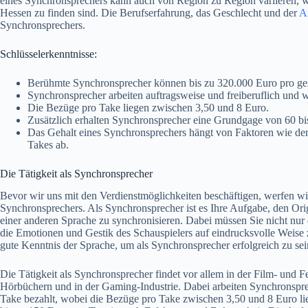
eines Synchronsprechers kann auch von Region zu Region variieren, 
Hessen zu finden sind. Die Berufserfahrung, das Geschlecht und der
A
Synchronsprechers.
Schlüsselerkenntnisse:
Berühmte Synchronsprecher können bis zu 320.000 Euro pro ges
Synchronsprecher arbeiten auftragsweise und freiberuflich und 
Die Bezüge pro Take liegen zwischen 3,50 und 8 Euro.
Zusätzlich erhalten Synchronsprecher eine Grundgage von 60 bi
Das Gehalt eines Synchronsprechers hängt von Faktoren wie der
Takes ab.
Die Tätigkeit als Synchronsprecher
Bevor wir uns mit den Verdienstmöglichkeiten beschäftigen, werfen wir
Synchronsprechers. Als Synchronsprecher ist es Ihre Aufgabe, den Origi
einer anderen Sprache zu synchronisieren. Dabei müssen Sie nicht nur 
die Emotionen und Gestik des Schauspielers auf eindrucksvolle Weise zu 
gute Kenntnis der Sprache, um als Synchronsprecher erfolgreich zu sei
Die Tätigkeit als Synchronsprecher findet vor allem in der Film- und F
Hörbüchern und in der Gaming-Industrie. Dabei arbeiten Synchronsprec
Take bezahlt, wobei die Bezüge pro Take zwischen 3,50 und 8 Euro li