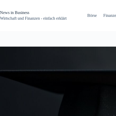
Zum
Inhalt
springen
News in Business
Börse
Finanz
Wirtschaft und Finanzen - einfach erklärt