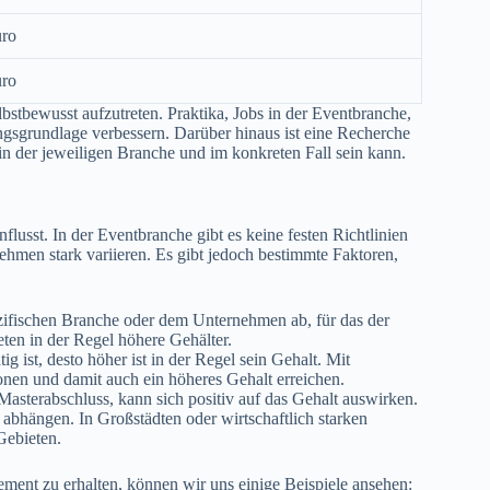
uro
uro
lbstbewusst aufzutreten. Praktika, Jobs in der Eventbranche,
gsgrundlage verbessern. Darüber hinaus ist eine Recherche
 in der jeweiligen Branche und im konkreten Fall sein kann.
usst. In der Eventbranche gibt es keine festen Richtlinien
hmen stark variieren. Es gibt jedoch bestimmte Faktoren,
zifischen Branche oder dem Unternehmen ab, für das der
ten in der Regel höhere Gehälter.
g ist, desto höher ist in der Regel sein Gehalt. Mit
nen und damit auch ein höheres Gehalt erreichen.
Masterabschluss, kann sich positiv auf das Gehalt auswirken.
bhängen. In Großstädten oder wirtschaftlich starken
Gebieten.
ment zu erhalten, können wir uns einige Beispiele ansehen: