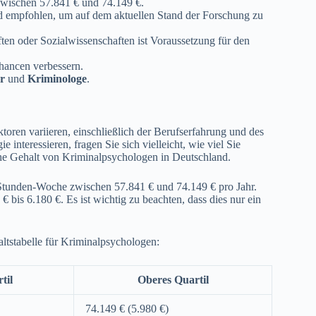
zwischen 57.841 € und 74.149 €.
empfohlen, um auf dem aktuellen Stand der Forschung zu
en oder Sozialwissenschaften ist Voraussetzung für den
chancen verbessern.
r
und
Kriminologe
.
oren variieren, einschließlich der Berufserfahrung und des
 interessieren, fragen Sie sich vielleicht, wie viel Sie
che Gehalt von Kriminalpsychologen in Deutschland.
40-Stunden-Woche zwischen 57.841 € und 74.149 € pro Jahr.
 bis 6.180 €. Es ist wichtig zu beachten, dass dies nur ein
ltstabelle für Kriminalpsychologen:
til
Oberes Quartil
74.149 € (5.980 €)