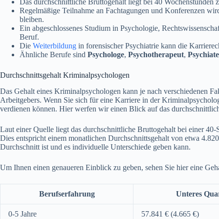
Das durchschnittliche Bruttogehalt liegt bei 40 Wochenstunden 
Regelmäßige Teilnahme an Fachtagungen und Konferenzen wird 
bleiben.
Ein abgeschlossenes Studium in Psychologie, Rechtswissenschaft
Beruf.
Die
Weiterbildung
in forensischer Psychiatrie kann die Karriere
Ähnliche Berufe sind
Psychologe
,
Psychotherapeut
,
Psychiate
Durchschnittsgehalt Kriminalpsychologen
Das Gehalt eines Kriminalpsychologen kann je nach verschiedenen Fakt
Arbeitgebers. Wenn Sie sich für eine Karriere in der Kriminalpsychologie
verdienen können. Hier werfen wir einen Blick auf das durchschnittli
Laut einer Quelle liegt das durchschnittliche Bruttogehalt bei einer 
Dies entspricht einem monatlichen Durchschnittsgehalt von etwa 4.820 €
Durchschnitt ist und es individuelle Unterschiede geben kann.
Um Ihnen einen genaueren Einblick zu geben, sehen Sie hier eine Geha
Berufserfahrung
Unteres Quar
0-5 Jahre
57.841 € (4.665 €)