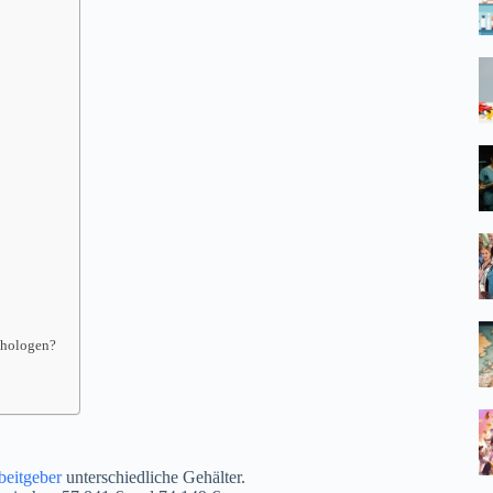
chologen?
beitgeber
unterschiedliche Gehälter.