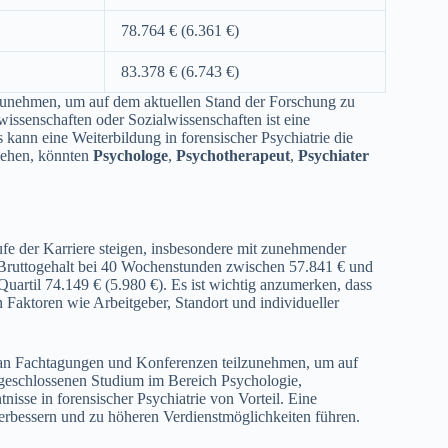
78.764 € (6.361 €)
83.378 € (6.743 €)
lzunehmen, um auf dem aktuellen Stand der Forschung zu
issenschaften oder Sozialwissenschaften ist eine
kann eine Weiterbildung in forensischer Psychiatrie die
ziehen, könnten
Psychologe
,
Psychotherapeut
,
Psychiater
e der Karriere steigen, insbesondere mit zunehmender
he Bruttogehalt bei 40 Wochenstunden zwischen 57.841 € und
Quartil 74.149 € (5.980 €). Es ist wichtig anzumerken, dass
 Faktoren wie Arbeitgeber, Standort und individueller
 an Fachtagungen und Konferenzen teilzunehmen, um auf
bgeschlossenen Studium im Bereich Psychologie,
isse in forensischer Psychiatrie von Vorteil. Eine
erbessern und zu höheren Verdienstmöglichkeiten führen.