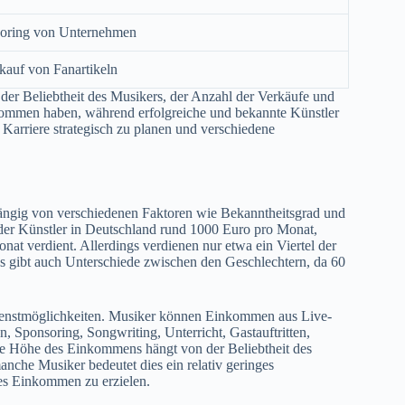
oring von Unternehmen
auf von Fanartikeln
er Beliebtheit des Musikers, der Anzahl der Verkäufe und
nkommen haben, während erfolgreiche und bekannte Künstler
 Karriere strategisch zu planen und verschiedene
hängig von verschiedenen Faktoren wie Bekanntheitsgrad und
l der Künstler in Deutschland rund 1000 Euro pro Monat,
t verdient. Allerdings verdienen nur etwa ein Viertel der
s gibt auch Unterschiede zwischen den Geschlechtern, da 60
rdienstmöglichkeiten. Musiker können Einkommen aus Live-
 Sponsoring, Songwriting, Unterricht, Gastauftritten,
Die Höhe des Einkommens hängt von der Beliebtheit des
nche Musiker bedeutet dies ein relativ geringes
es Einkommen zu erzielen.