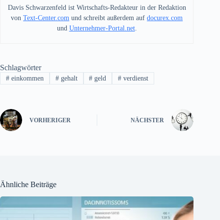
Davis Schwarzenfeld ist Wirtschafts-Redakteur in der Redaktion
von
Text-Center.com
und schreibt außerdem auf
docurex.com
und
Unternehmer-Portal.net
.
Schlagwörter
#
einkommen
#
gehalt
#
geld
#
verdienst
VORHERIGER
NÄCHSTER
Ähnliche Beiträge