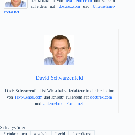
der Redaktion von
Text-Center.com
und schreibt
außerdem auf
docurex.com
und
Unternehmer-
Portal.net
.
David Schwarzenfeld
Davis Schwarzenfeld ist Wirtschafts-Redakteur in der Redaktion
von
Text-Center.com
und schreibt außerdem auf
docurex.com
und
Unternehmer-Portal.net
.
Schlagwörter
#
einkommen
#
gehalt
#
geld
#
verdienst