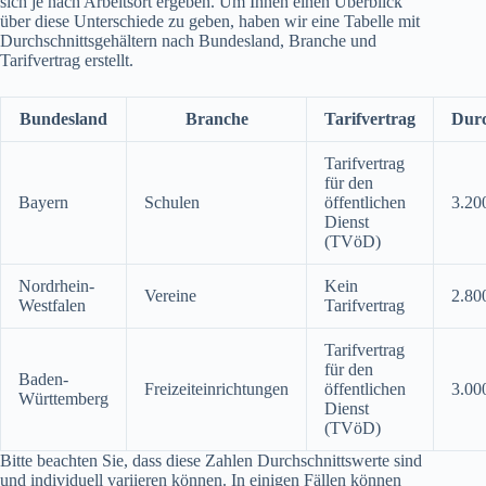
sich je nach Arbeitsort ergeben. Um Ihnen einen Überblick
über diese Unterschiede zu geben, haben wir eine Tabelle mit
Durchschnittsgehältern nach Bundesland, Branche und
Tarifvertrag erstellt.
Bundesland
Branche
Tarifvertrag
Durc
Tarifvertrag
für den
Bayern
Schulen
öffentlichen
3.20
Dienst
(TVöD)
Nordrhein-
Kein
Vereine
2.80
Westfalen
Tarifvertrag
Tarifvertrag
für den
Baden-
Freizeiteinrichtungen
öffentlichen
3.00
Württemberg
Dienst
(TVöD)
Bitte beachten Sie, dass diese Zahlen Durchschnittswerte sind
und individuell variieren können. In einigen Fällen können