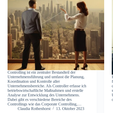
Controlling ist ein zentraler Bestandteil der
Unternehmensführung und umfasst die Planung,
Koordination und Kontrolle aller
Unternehmensbereiche. Als Controller erfasse ich
betriebswirtschaftliche Maßnahmen und erstelle
Analyse zur Entwicklung des Unternehmens.
Dabei gibt es verschiedene Bereiche des
Controllings wie das Corporate Controlling,…
Claudia Rothenhorst
13. Oktober 2023