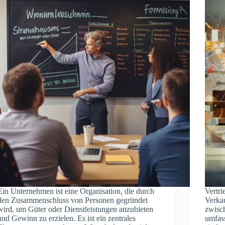
Ein Unternehmen ist eine Organisation, die durch
Vertri
den Zusammenschluss von Personen gegründet
Verka
wird, um Güter oder Dienstleistungen anzubieten
zwisc
und Gewinn zu erzielen. Es ist ein zentrales
umfass