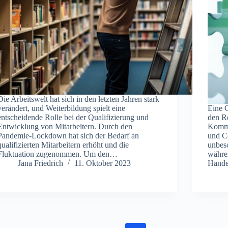
Die Arbeitswelt hat sich in den letzten Jahren stark
verändert, und Weiterbildung spielt eine
Eine 
entscheidende Rolle bei der Qualifizierung und
den R
Entwicklung von Mitarbeitern. Durch den
Komma
Pandemie-Lockdown hat sich der Bedarf an
und C
qualifizierten Mitarbeitern erhöht und die
unbes
Fluktuation zugenommen. Um den…
währe
Jana Friedrich
11. Oktober 2023
Hande