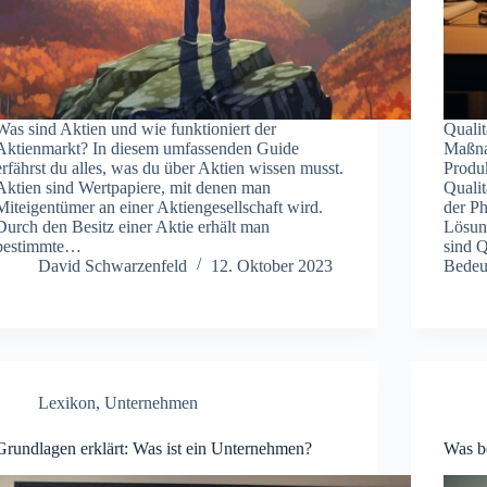
Was sind Aktien und wie funktioniert der
Qualit
Aktienmarkt? In diesem umfassenden Guide
Maßnah
erfährst du alles, was du über Aktien wissen musst.
Produk
Aktien sind Wertpapiere, mit denen man
Qualit
Miteigentümer an einer Aktiengesellschaft wird.
der P
Durch den Besitz einer Aktie erhält man
Lösun
bestimmte…
sind Q
David Schwarzenfeld
12. Oktober 2023
Bedeu
Lexikon
,
Unternehmen
Grundlagen erklärt: Was ist ein Unternehmen?
Was be