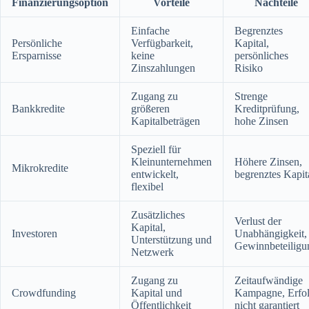
Finanzierungsoption
Vorteile
Nachteile
Einfache
Begrenztes
Persönliche
Verfügbarkeit,
Kapital,
Ersparnisse
keine
persönliches
Zinszahlungen
Risiko
Zugang zu
Strenge
Bankkredite
größeren
Kreditprüfung,
Kapitalbeträgen
hohe Zinsen
Speziell für
Kleinunternehmen
Höhere Zinsen,
Mikrokredite
entwickelt,
begrenztes Kapit
flexibel
Zusätzliches
Verlust der
Kapital,
Investoren
Unabhängigkeit,
Unterstützung und
Gewinnbeteiligu
Netzwerk
Zugang zu
Zeitaufwändige
Crowdfunding
Kapital und
Kampagne, Erfo
Öffentlichkeit
nicht garantiert