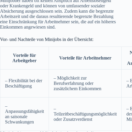
Minijobber haben oft keinen Anspruch auf Arbeitslosengeld
oder Krankengeld und können von umfassender sozialer
Absicherung ausgeschlossen sein. Zudem kann die begrenzte
Arbeitszeit und die daraus resultierende begrenzte Bezahlung
eine Einschränkung für Arbeitnehmer sein, die auf ein höheres
Einkommen angewiesen sind.
Vor- und Nachteile von Minijobs in der Übersicht:
N
Vorteile für
Vorteile für Arbeitnehmer
Arbeitgeber
Ar
– Möglichkeit zur
– Flexibilität bei der
– 
Berufserfahrung oder
Beschäftigung
Arb
zusätzlichem Einkommen
–
–
– 
Anpassungsfähigkeit
Teilzeitbeschäftigungsmöglichkeit
de
an saisonale
oder Zusatzverdienst
Mi
Schwankungen