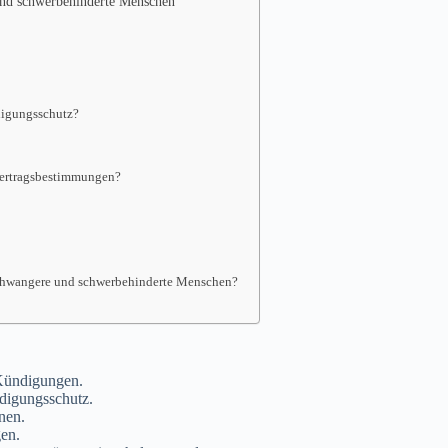
und schwerbehinderte Menschen
digungsschutz?
svertragsbestimmungen?
 Schwangere und schwerbehinderte Menschen?
 Kündigungen.
digungsschutz.
nen.
en.