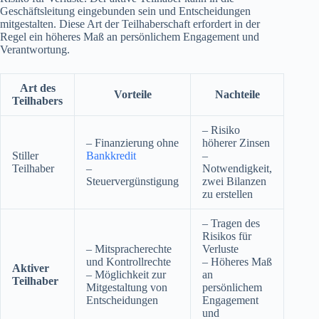
Geschäftsleitung eingebunden sein und Entscheidungen
mitgestalten. Diese Art der Teilhaberschaft erfordert in der
Regel ein höheres Maß an persönlichem Engagement und
Verantwortung.
Art des
Vorteile
Nachteile
Teilhabers
– Risiko
– Finanzierung ohne
höherer Zinsen
Stiller
Bankkredit
–
Teilhaber
–
Notwendigkeit,
Steuervergünstigung
zwei Bilanzen
zu erstellen
– Tragen des
Risikos für
– Mitspracherechte
Verluste
und Kontrollrechte
– Höheres Maß
Aktiver
– Möglichkeit zur
an
Teilhaber
Mitgestaltung von
persönlichem
Entscheidungen
Engagement
und