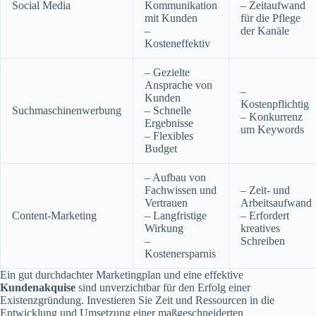
Social Media
Kommunikation
– Zeitaufwand
mit Kunden
für die Pflege
–
der Kanäle
Kosteneffektiv
– Gezielte
Ansprache von
–
Kunden
Kostenpflichtig
Suchmaschinenwerbung
– Schnelle
– Konkurrenz
Ergebnisse
um Keywords
– Flexibles
Budget
– Aufbau von
Fachwissen und
– Zeit- und
Vertrauen
Arbeitsaufwand
Content-Marketing
– Langfristige
– Erfordert
Wirkung
kreatives
–
Schreiben
Kostenersparnis
Ein gut durchdachter Marketingplan und eine effektive
Kundenakquise
sind unverzichtbar für den Erfolg einer
Existenzgründung. Investieren Sie Zeit und Ressourcen in die
Entwicklung und Umsetzung einer maßgeschneiderten