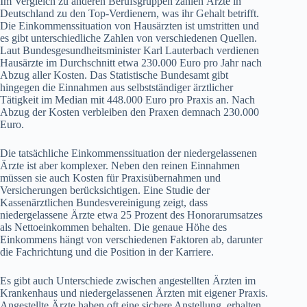
Im Vergleich zu anderen Berufsgruppen zählen Ärzte in
Deutschland zu den Top-Verdienern, was ihr Gehalt betrifft.
Die Einkommenssituation von Hausärzten ist umstritten und
es gibt unterschiedliche Zahlen von verschiedenen Quellen.
Laut Bundesgesundheitsminister Karl Lauterbach verdienen
Hausärzte im Durchschnitt etwa 230.000 Euro pro Jahr nach
Abzug aller Kosten. Das Statistische Bundesamt gibt
hingegen die Einnahmen aus selbstständiger ärztlicher
Tätigkeit im Median mit 448.000 Euro pro Praxis an. Nach
Abzug der Kosten verbleiben den Praxen demnach 230.000
Euro.
Die tatsächliche Einkommenssituation der niedergelassenen
Ärzte ist aber komplexer. Neben den reinen Einnahmen
müssen sie auch Kosten für Praxisübernahmen und
Versicherungen berücksichtigen. Eine Studie der
Kassenärztlichen Bundesvereinigung zeigt, dass
niedergelassene Ärzte etwa 25 Prozent des Honorarumsatzes
als Nettoeinkommen behalten. Die genaue Höhe des
Einkommens hängt von verschiedenen Faktoren ab, darunter
die Fachrichtung und die Position in der Karriere.
Es gibt auch Unterschiede zwischen angestellten Ärzten im
Krankenhaus und niedergelassenen Ärzten mit eigener Praxis.
Angestellte Ärzte haben oft eine sichere Anstellung, erhalten