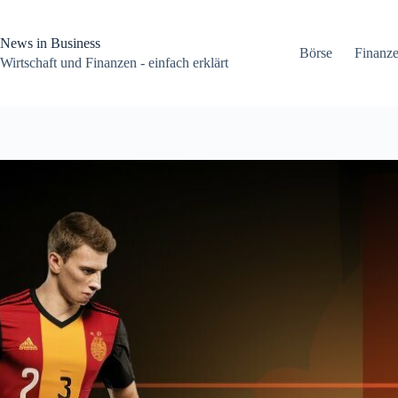
Zum
Inhalt
springen
News in Business
Börse
Finanz
Wirtschaft und Finanzen - einfach erklärt