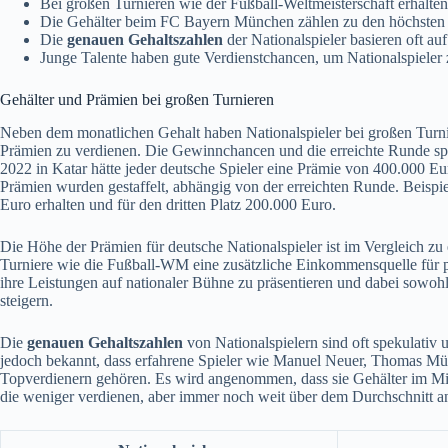
Bei großen Turnieren wie der Fußball-Weltmeisterschaft erhalten
Die Gehälter beim FC Bayern München zählen zu den höchsten 
Die
genauen Gehaltszahlen
der Nationalspieler basieren oft a
Junge Talente haben gute Verdienstchancen, um Nationalspieler
Gehälter und Prämien bei großen Turnieren
Neben dem monatlichen Gehalt haben Nationalspieler bei großen Turni
Prämien zu verdienen. Die Gewinnchancen und die erreichte Runde sp
2022 in Katar hätte jeder deutsche Spieler eine Prämie von 400.000 Eur
Prämien wurden gestaffelt, abhängig von der erreichten Runde. Beispie
Euro erhalten und für den dritten Platz 200.000 Euro.
Die Höhe der Prämien für deutsche Nationalspieler ist im Vergleich z
Turniere wie die Fußball-WM eine zusätzliche Einkommensquelle für pr
ihre Leistungen auf nationaler Bühne zu präsentieren und dabei sowohl
steigern.
Die
genauen Gehaltszahlen
von Nationalspielern sind oft spekulativ 
jedoch bekannt, dass erfahrene Spieler wie Manuel Neuer, Thomas 
Topverdienern gehören. Es wird angenommen, dass sie Gehälter im Mill
die weniger verdienen, aber immer noch weit über dem Durchschnitt a