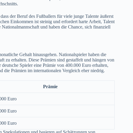
hschnitts.
ass der Beruf des Fußballers für viele junge Talente äußerst
chen Einkommen ist steinig und erfordert harte Arbeit, Talent
e Nationalmannschaft und haben die Chance, sich finanziell
monatliche Gehalt hinausgehen. Nationalspieler haben die
ft zu erhalten. Diese Prämien sind gestaffelt und hängen von
r deutsche Spieler eine Prämie von 400.000 Euro erhalten,
 die Prämien im internationalen Vergleich eher niedrig.
Prämie
000 Euro
000 Euro
000 Euro
on Spekulationen und basieren auf Schätzungen von