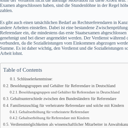
sollte der Verdienst nicht die alleinige Motivation für diese Arbeit sein.
Examen abgeschlossen haben, sind die Stundenlöhne in der Regel höhe
zahlen.
Es gibt auch einen tatsächlichen Bedarf an Rechtsreferendaren in Kanzl
andere Arbeiten einstellen. Dabei ist eine bestandene Zwischenprüfung
Referendare ein, die mindestens das erste Staatsexamen abgeschlossen
genehmigt und bei dieser angemeldet werden. Der Verdienst während de
verbunden, da die Sozialleistungen vom Einkommen abgezogen werden
Summe. Es ist daher wichtig, den Verdienst und die Sozialleistungen sor
Arbeit lohnt.
Table of Contents
Schlüsselerkenntnisse:
Besoldungsgruppen und Gehälter für Referendare in Deutschland
Besoldungsgruppen und Gehälter für Referendare in Deutschland
Gehaltsunterschiede zwischen den Bundesländern für Referendare
Familienzuschlag für verheiratete Referendare und solche mit Kindern
Gehaltserhöhung für verheiratete Referendare
Gehaltserhöhung für Referendare mit Kindern
Verdienstmöglichkeiten als wissenschaftlicher Mitarbeiter in Anwaltskan