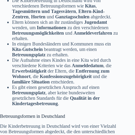
Die Kinderbetreuung in Deutschland wird von
verschiedenen Betreuungsformen wie
Kitas
,
Tagesmüttern und Tagesvätern
,
Eltern-Kind-
Zentren
,
Horten
und
Ganztagsschulen
abgedeckt.
Eltern können sich an ihr zuständiges
Jugendamt
wenden, um
Informationen
zu den verschiedenen
Betreuungsmöglichkeiten
und
Anmeldeverfahren
zu
erhalten.
In einigen Bundesländern und Kommunen muss ein
Kita-Gutschein
beantragt werden, um einen
Betreuungsplatz
zu erhalten.
Die Aufnahme eines Kindes in eine Kita wird durch
verschiedene Kriterien wie das
Anmeldedatum
, die
Erwerbstätigkeit
der Eltern, die
Entfernung zum
Wohnort
, die
Konfessionszugehörigkeit
und die
familiäre Situation
entschieden.
Es gibt einen gesetzlichen Anspruch auf einen
Betreuungsplatz
, aber keine bundesweiten
gesetzlichen Standards für die
Qualität in der
Kindertagesbetreuung
.
Betreuungsformen in Deutschland
Die Kinderbetreuung in Deutschland wird von einer Vielzahl
von Betreuungsformen abgedeckt, die den unterschiedlichen