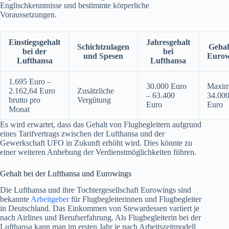
Englischkenntnisse und bestimmte körperliche
Voraussetzungen.
Einstiegsgehalt
Jahresgehalt
Schichtzulagen
Gehal
bei der
bei
und Spesen
Eurow
Lufthansa
Lufthansa
1.695 Euro –
30.000 Euro
Maxim
2.162,64 Euro
Zusätzliche
– 63.400
34.00
brutto pro
Vergütung
Euro
Euro
Monat
Es wird erwartet, dass das Gehalt von Flugbegleitern aufgrund
eines Tarifvertrags zwischen der Lufthansa und der
Gewerkschaft UFO in Zukunft erhöht wird. Dies könnte zu
einer weiteren Anhebung der Verdienstmöglichkeiten führen.
Gehalt bei der Lufthansa und Eurowings
Die Lufthansa und ihre Tochtergesellschaft Eurowings sind
bekannte
Arbeitgeber
für Flugbegleiterinnen und Flugbegleiter
in Deutschland. Das Einkommen von Stewardessen variiert je
nach Airlines und Berufserfahrung. Als Flugbegleiterin bei der
Lufthansa kann man im ersten Jahr je nach Arbeitszeitmodell