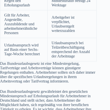
Regelt den
Mindesturlaub beträgt 24
Erholungsurlaub
Werktage
Gilt für Arbeiter,
Arbeitgeber ist
Angestellte,
verpflichtet,
Auszubildende und
Urlaubsentgelt
arbeitnehmerähnliche
weiterzuzahlen
Personen
Urlaubsanspruch bei
Urlaubsanspruch wird
Teilzeitbeschäftigung
auf Basis einer Sechs-
entsprechend der Anzahl
Tage-Woche berechnet
der Arbeitstage
Das Bundesurlaubsgesetz ist eine Mindestregelung,
Tarifverträge und Arbeitsverträge können günstigere
Regelungen enthalten. Arbeitnehmer sollten sich daher immer
über die spezifischen Urlaubsregelungen in ihrem
Arbeitsvertrag oder Tarifvertrag informieren.
Das Bundesurlaubsgesetz gewährleistet den gesetzlichen
Mindestanspruch auf Erholungsurlaub für Arbeitnehmer in
Deutschland und stellt sicher, dass Arbeitnehmer die
Möglichkeit haben, sich regelmäßig von ihrer beruflichen
Tätigkeit zu erholen. Es ist wichtig, dass Arbeitnehmer ihre