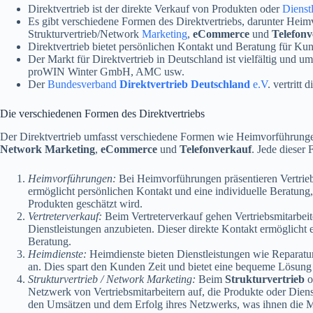
Direktvertrieb ist der direkte Verkauf von Produkten oder
Dienst
Es gibt verschiedene Formen des Direktvertriebs, darunter Heim
Strukturvertrieb/Network
Marketing
,
eCommerce
und
Telefonv
Direktvertrieb bietet persönlichen Kontakt und Beratung für Ku
Der Markt für Direktvertrieb in Deutschland ist vielfältig und
proWIN Winter GmbH, AMC usw.
Der
Bundesverband
Direktvertrieb Deutschland
e.V
. vertritt
Die verschiedenen Formen des Direktvertriebs
Der Direktvertrieb umfasst verschiedene Formen wie Heimvorführunge
Network Marketing
,
eCommerce
und
Telefonverkauf
. Jede dieser
Heimvorführungen:
Bei Heimvorführungen präsentieren Vertrieb
ermöglicht persönlichen Kontakt und eine individuelle Beratung
Produkten geschätzt wird.
Vertreterverkauf:
Beim Vertreterverkauf gehen Vertriebsmitarbei
Dienstleistungen anzubieten. Dieser direkte Kontakt ermöglicht
Beratung.
Heimdienste:
Heimdienste bieten Dienstleistungen wie Reparat
an. Dies spart den Kunden Zeit und bietet eine bequeme Lösung 
Strukturvertrieb / Network Marketing:
Beim
Strukturvertrieb
o
Netzwerk von Vertriebsmitarbeitern auf, die Produkte oder Dienst
den Umsätzen und dem Erfolg ihres Netzwerks, was ihnen die Mö