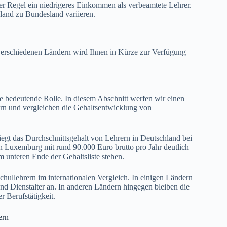
er Regel ein niedrigeres Einkommen als verbeamtete Lehrer.
nd zu Bundesland variieren.
in verschiedenen Ländern wird Ihnen in Kürze zur Verfügung
ne bedeutende Rolle. In diesem Abschnitt werfen wir einen
ern und vergleichen die Gehaltsentwicklung von
iegt das Durchschnittsgehalt von Lehrern in Deutschland bei
in Luxemburg mit rund 90.000 Euro brutto pro Jahr deutlich
 unteren Ende der Gehaltsliste stehen.
hullehrern im internationalen Vergleich. In einigen Ländern
nd Dienstalter an. In anderen Ländern hingegen bleiben die
 Berufstätigkeit.
ern