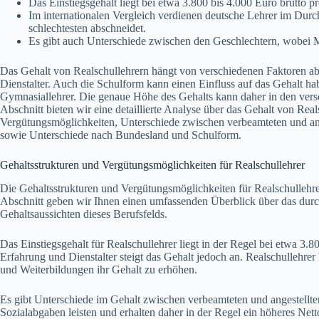
Das Einstiegsgehalt liegt bei etwa 3.800 bis 4.000 Euro brutto p
Im internationalen Vergleich verdienen deutsche Lehrer im Dur
schlechtesten abschneidet.
Es gibt auch Unterschiede zwischen den Geschlechtern, wobei M
Das Gehalt von Realschullehrern hängt von verschiedenen Faktoren 
Dienstalter. Auch die Schulform kann einen Einfluss auf das Gehalt ha
Gymnasiallehrer. Die genaue Höhe des Gehalts kann daher in den vers
Abschnitt bieten wir eine detaillierte Analyse über das Gehalt von Real
Vergütungsmöglichkeiten, Unterschiede zwischen verbeamteten und ange
sowie Unterschiede nach Bundesland und Schulform.
Gehaltsstrukturen und Vergütungsmöglichkeiten für Realschullehrer
Die Gehaltsstrukturen und Vergütungsmöglichkeiten für Realschullehre
Abschnitt geben wir Ihnen einen umfassenden Überblick über das durch
Gehaltsaussichten dieses Berufsfelds.
Das Einstiegsgehalt für Realschullehrer liegt in der Regel bei etwa 3
Erfahrung und Dienstalter steigt das Gehalt jedoch an. Realschullehrer
und Weiterbildungen ihr Gehalt zu erhöhen.
Es gibt Unterschiede im Gehalt zwischen verbeamteten und angestellt
Sozialabgaben leisten und erhalten daher in der Regel ein höheres Nett