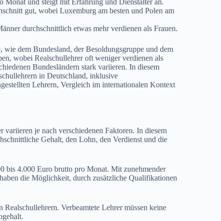
ro Monat und steigt mit Erfahrung und Dienstalter an.
chschnitt gut, wobei Luxemburg am besten und Polen am
änner durchschnittlich etwas mehr verdienen als Frauen.
ab, wie dem Bundesland, der Besoldungsgruppe und dem
ben, wobei Realschullehrer oft weniger verdienen als
chiedenen Bundesländern stark variieren. In diesem
schullehrern in Deutschland, inklusive
stellten Lehrern, Vergleich im internationalen Kontext
r variieren je nach verschiedenen Faktoren. In diesem
schnittliche Gehalt, den Lohn, den Verdienst und die
.800 bis 4.000 Euro brutto pro Monat. Mit zunehmender
 haben die Möglichkeit, durch zusätzliche Qualifikationen
en Realschullehrern. Verbeamtete Lehrer müssen keine
ogehalt.