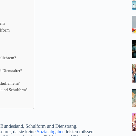
ern
ulform
ullehrern?
d Dienstalter?
chullehrern?
d und Schulform?
h Bundesland, Schulform und Dienstrang.
ehrer, da sie keine
Sozialabgaben
leisten müssen.