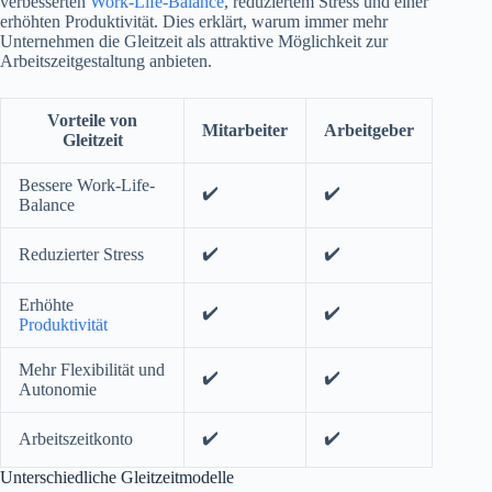
verbesserten
Work-Life-Balance
, reduziertem Stress und einer
erhöhten Produktivität. Dies erklärt, warum immer mehr
Unternehmen die Gleitzeit als attraktive Möglichkeit zur
Arbeitszeitgestaltung anbieten.
Vorteile von
Mitarbeiter
Arbeitgeber
Gleitzeit
Bessere Work-Life-
✔️
✔️
Balance
✔️
✔️
Reduzierter Stress
Erhöhte
✔️
✔️
Produktivität
Mehr Flexibilität und
✔️
✔️
Autonomie
✔️
✔️
Arbeitszeitkonto
Unterschiedliche Gleitzeitmodelle