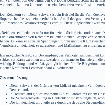
ein Vermögen von 608 Milliarden US-Dollar besitzen. Schwarz hat mi
weltweit bekannten Unternehmens eine bemerkenswerte Position erreic
Der Reichtum von Dieter Schwarz ist ein Beispiel für die Vermögensvert
Superreichen besitzen einen erheblichen Anteil des gesamten Vermöge
ein Prozent des Gesamtvermögens verfügt. Diese Ungleichheit wird zum 
„Reich zu sein bedeutet nicht nur finanzielle Sicherheit, sondern auch 
Die Konzentration von Reichtum bei einer kleinen Gruppe von Mensch
haben. Es kann zu sozialen Spannungen führen und die Kluft zwischen 
Vermögensungleichheit zu adressieren und Maßnahmen zu ergreifen, um
Ein möglicher Ansatz zur Bekämpfung der Vermögensungleichheit könnt
stärker zur Kasse zu bitten und soziale Programme zu finanzieren, die
wichtig, Bildungs- und Aufstiegsmöglichkeiten für alle Bürgerinnen u
eigener Kraft ihren Lebensstandard zu verbessern.
Zusammenfassung:
Dieter Schwarz, der Gründer von Lidl, ist mit einem Vermögen v
Deutschland.
In Deutschland gibt es insgesamt 126 Milliardäre mit einem Ge
Die Vermögensverteilung in Deutschland ist stark ungleich, wob
Die Ungleichheit wird teilweise durch die deutsche Steuerpoliti