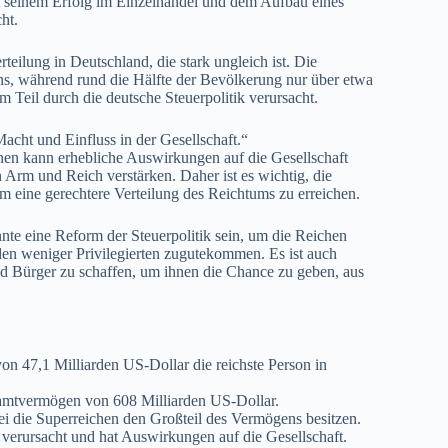
t seinem Erfolg im Einzelhandel und dem Aufbau eines
ht.
eilung in Deutschland, die stark ungleich ist. Die
ns, während rund die Hälfte der Bevölkerung nur über etwa
Teil durch die deutsche Steuerpolitik verursacht.
Macht und Einfluss in der Gesellschaft.“
en kann erhebliche Auswirkungen auf die Gesellschaft
Arm und Reich verstärken. Daher ist es wichtig, die
 eine gerechtere Verteilung des Reichtums zu erreichen.
e eine Reform der Steuerpolitik sein, um die Reichen
 den weniger Privilegierten zugutekommen. Es ist auch
nd Bürger zu schaffen, um ihnen die Chance zu geben, aus
on 47,1 Milliarden US-Dollar die reichste Person in
samtvermögen von 608 Milliarden US-Dollar.
ei die Superreichen den Großteil des Vermögens besitzen.
k verursacht und hat Auswirkungen auf die Gesellschaft.