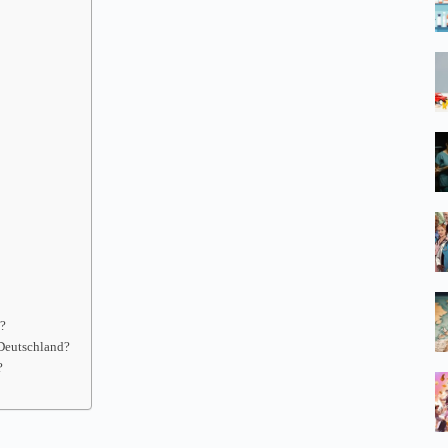
t?
Deutschland?
?