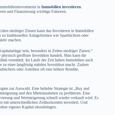
e Immobilieninvestments in
Immobilien investieren
.
reis und Finanzierung wichtige Faktoren.
Zeiten niedriger Zinsen kann das Investieren in Immobilien
ch zu traditionellen Anlageformen wie Sparbüchern oder
raktiv machen.
apitalanlage sein, besonders in Zeiten niedriger Zinsen.“
e physisch greifbare Investition handelt. Man kann die
lität vermittelt. Im Laufe der Zeit haben Immobilien auch
 zu einer langfristig stabilen Investition macht. Zudem
arbüchern oder Anleihen oft eine höhere Rendite.
egien zur Auswahl. Eine beliebte Strategie ist „Buy and
rtsteigerung und den Mieteinnahmen zu profitieren. Eine
ovierung und Wertsteigerung schnell wieder verkauft wird. Es
en mit unterschiedlichen Zeithorizonten investiert. Und
, ohne eigenes Kapital einzubringen.