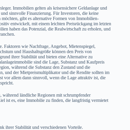
leger. Immobilien gelten als krisensichere Geldanlage und
 und sinnvolle Finanzierung. Für Investoren, die keine
 möchten, gibt es alternative Formen von Immobilien-
sitiv entwickelt, mit einem leichten Preisrückgang im letzten
lien haben das Potenzial, die Realwirtschaft zu erholen, und
Branchen.
te. Faktoren wie Nachfrage, Angebot, Mietenspiegel,
chstum und Haushaltsgröße können den Preis von
rund ihrer Stabilität und bieten eine Alternative zu
lanlageimmobilie sind die Lage, Substanz und Kaufpreis
egion, während die Substanz den Zustand und die
n, und der Mietpreismultiplikator und die Rendite sollten im
 vor allem dann sinnvoll, wenn die Lage attraktiv ist, die
spricht.
e, während ländliche Regionen mit schrumpfender
 ist es, eine Immobilie zu finden, die langfristig vermietet
k ihrer Stabilität und verschiedenen Vorteile.