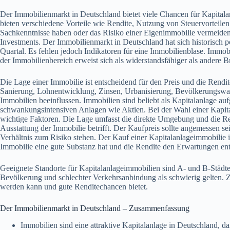
Der Immobilienmarkt in Deutschland bietet viele Chancen für Kapitalan
bieten verschiedene Vorteile wie Rendite, Nutzung von Steuervorteilen
Sachkenntnisse haben oder das Risiko einer Eigenimmobilie vermeiden
Investments. Der Immobilienmarkt in Deutschland hat sich historisch po
Quartal. Es fehlen jedoch Indikatoren für eine Immobilienblase. Immobi
der Immobilienbereich erweist sich als widerstandsfähiger als andere 
Die Lage einer Immobilie ist entscheidend für den Preis und die Rendi
Sanierung, Lohnentwicklung, Zinsen, Urbanisierung, Bevölkerungswa
Immobilien beeinflussen. Immobilien sind beliebt als Kapitalanlage aufg
schwankungsintensiven Anlagen wie Aktien. Bei der Wahl einer Kapita
wichtige Faktoren. Die Lage umfasst die direkte Umgebung und die R
Ausstattung der Immobilie betrifft. Der Kaufpreis sollte angemessen sei
Verhältnis zum Risiko stehen. Der Kauf einer Kapitalanlageimmobilie ist
Immobilie eine gute Substanz hat und die Rendite den Erwartungen ent
Geeignete Standorte für Kapitalanlageimmobilien sind A- und B-Städt
Bevölkerung und schlechter Verkehrsanbindung als schwierig gelten. Ziel
werden kann und gute Renditechancen bietet.
Der Immobilienmarkt in Deutschland – Zusammenfassung
Immobilien sind eine attraktive Kapitalanlage in Deutschland, dan