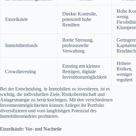
Hohe Kos
Direkte Kontrolle,
wenig
Einzelkäufe
potenziell hohe
Flexibilitä
Renditen
Klumpenr
Breite Streuung,
Geringere
Immobilienfonds
professionelle
Kapitalein
Verwaltung
Renditec
Höhere
Einstieg mit kleinen
Risiken,
Crowdinvesting
Beträgen, digitale
weniger
Investitionsmöglichkeit
reguliert
Bei der Entscheidung, in Immobilien zu investieren, ist es
wichtig, die individuellen Ziele, Risikobereitschaft und
Anlagestrategie zu berücksichtigen. Mit den verschiedenen
Investmentmöglichkeiten können Anleger ihr Portfolio
diversifizieren und vom langfristigen Potenzial des
Immobilienmarktes profitieren.
Einzelkäufe: Vor- und Nachteile